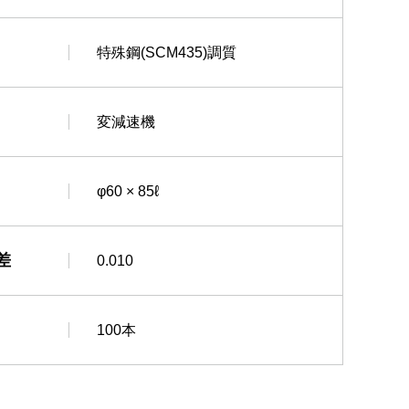
特殊鋼(SCM435)調質
変減速機
φ60 × 85ℓ
差
0.010
100本